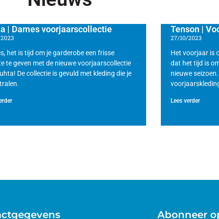
a | Dames voorjaarscollectie
Tenson | Voo
/2023
27/10/2023
, het is tijd om je garderobe een frisse
Het voorjaar is 
e te geven met de nieuwe voorjaarscollectie
dat het tijd is 
uhta! De collectie is gevuld met kleding die je
nieuwe seizoen
tralen.
voorjaarskledin
erder
Lees verder
actgegevens
Abonneer op